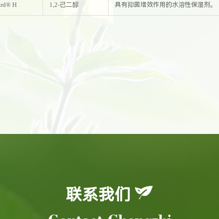
rd
®
H
1,2-己二醇
具有抑菌增效作用的水溶性保湿剂。
联系我们