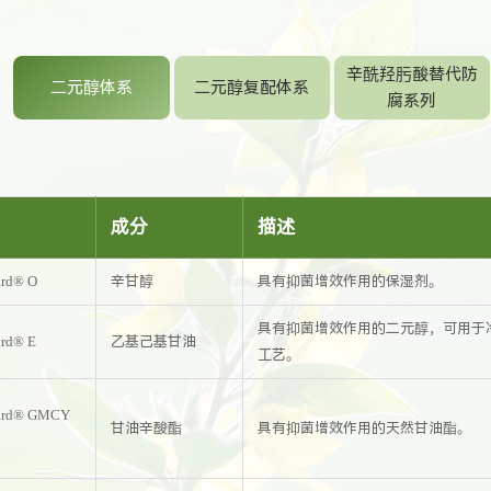
辛酰羟肟酸替代防
二元醇体系
二元醇复配体系
腐系列
名
成分
描述
rd
®
O
辛甘醇
具有抑菌增效作用的保湿剂。
具有抑菌增效作用的二元醇，可用于
rd
®
E
乙基己基甘油
工艺。
rd
®
GMCY
甘油辛酸酯
具有抑菌增效作用的天然甘油酯。