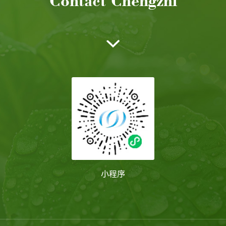
Contact Chengzhi
小程序