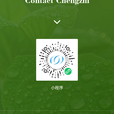
Contact Chengzhi
小程序