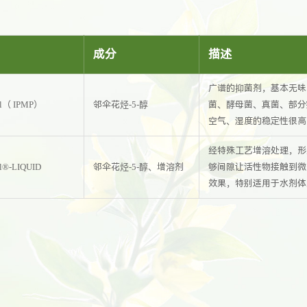
名
成分
描述
广谱的抑菌剂，基本无味
ol（ IPMP）
邻伞花烃-5-醇
菌、酵母菌、真菌、部分
空气、湿度的稳定性很高
经特殊工艺增溶处理，形
l®-LIQUID
邻伞花烃-5-醇、增溶剂
够间隙让活性物接触到微
效果，特别适用于水剂体