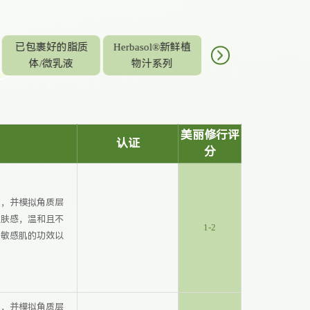
已包裹好的脂质
Herbasol®新鲜植
植物活性物系列-
体/微乳液
物汁系列
去角质
美丽修行评
认证
分
质，并模拟角质层
的肤感，温和且不
1-2
复敏感肌的功效以
质，并模拟角质层