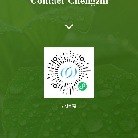
Contact Chengzhi
小程序