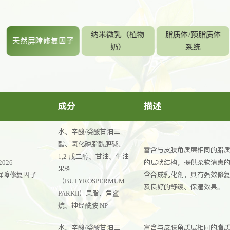
纳米微乳（植物
脂质体/预脂质体
天然屏障修复因子
奶）
系统
名
成分
描述
水、辛酸/癸酸甘油三
酯、氢化磷脂酰胆碱、
富含与皮肤角质层相同的脂
1,2-戊二醇、甘油、牛油
2026
的层状结构，提供柔软清爽
果树
屏障修复因子
含合成乳化剂，具有强效修
（BUTYROSPERMUM
及良好的舒缓、保湿效果。
PARKII）果脂、角鲨
烷、神经酰胺 NP
水、辛酸/癸酸甘油三
富含与皮肤角质层相同的脂