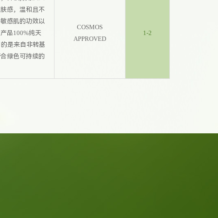
的肤感，温和且不
复敏感肌的功效以
COSMOS
产品100%纯天
1-2
APPROVED
用的是来自非转基
符合绿色可持续的