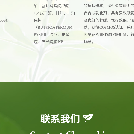
酯、氢化磷脂酰胆碱、
的层状结构，提供柔软清爽
1,2-戊二醇、甘油、牛油
含合成乳化剂，具有强效修
Eco®
果树
及良好的舒缓、保湿效果。该
（BUTYROSPERMUM
然，获得COSMOS认证，采
PARKII）果脂、角鲨
因葵花的氢化磷脂酰胆碱，
烷、神经酰胺 NP
概念。
联系我们